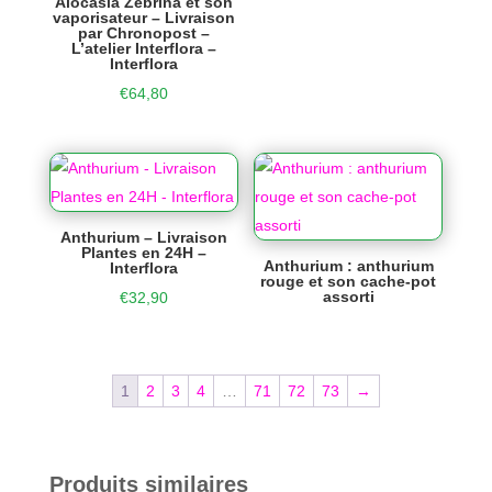
Alocasia Zebrina et son
vaporisateur – Livraison
par Chronopost –
L’atelier Interflora –
Interflora
€
64,80
Anthurium – Livraison
Plantes en 24H –
Anthurium : anthurium
Interflora
rouge et son cache-pot
assorti
€
32,90
1
2
3
4
…
71
72
73
→
Produits similaires