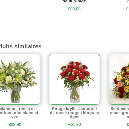
deuil Nuage
€
90,00
€
duits similaires
alanche : roses et
Rouge Idylle : bouquet
Sentimen
anthus tons blanc et
de roses rouges longues
roses gro
vert
tiges
€
99,90
€
61,90
€