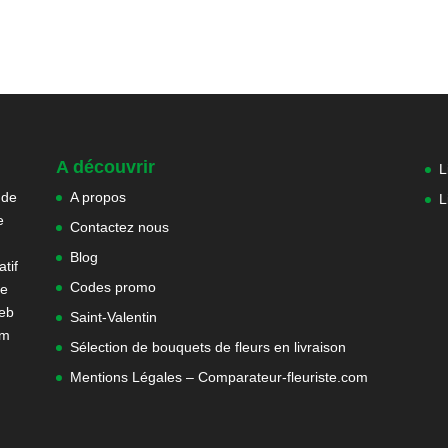
A découvrir
L
 de
A propos
L
e
Contactez nous
Blog
tif
Codes promo
ne
web
Saint-Valentin
om
Sélection de bouquets de fleurs en livraison
Mentions Légales – Comparateur-fleuriste.com