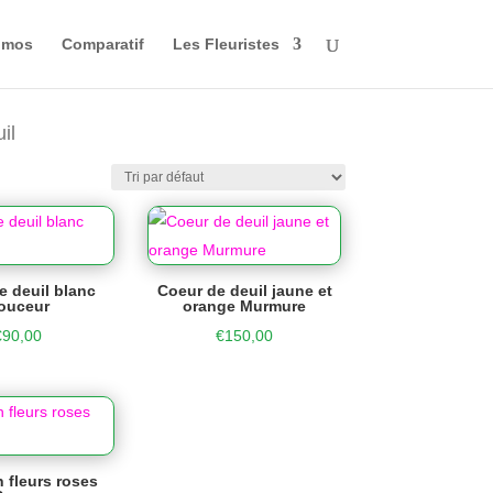
omos
Comparatif
Les Fleuristes
il
e deuil blanc
Coeur de deuil jaune et
ouceur
orange Murmure
€
90,00
€
150,00
 fleurs roses