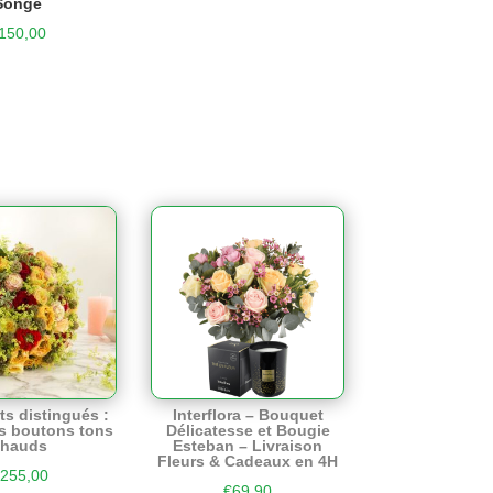
Songe
150,00
ts distingués :
Interflora – Bouquet
s boutons tons
Délicatesse et Bougie
chauds
Esteban – Livraison
Fleurs & Cadeaux en 4H
255,00
€
69,90