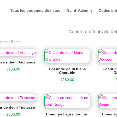
Tous les bouquets de fleurs
Saint-Valentin
Codes pr
Coeurs en fleurs de deu
ltats affichés
r de deuil Archange
Coeur de deuil blanc
Coeur d
€
150,00
Chérubin
D
€
280,00
r de deuil Tristesse
Coeur en fleurs pour un
Coeur en
€
250,00