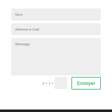
Envoyer
=
2 + 1