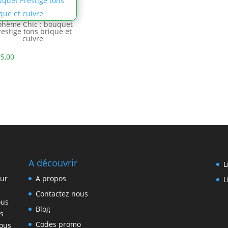
ohème Chic : bouquet
restige tons brique et
cuivre
5,00
A découvrir
L
eur
A propos
L
Contactez nous
ous
Blog
s
Codes promo
vous