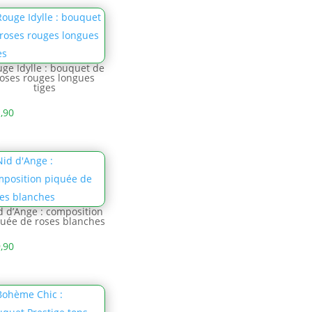
ge Idylle : bouquet de
oses rouges longues
tiges
,90
d d’Ange : composition
uée de roses blanches
,90