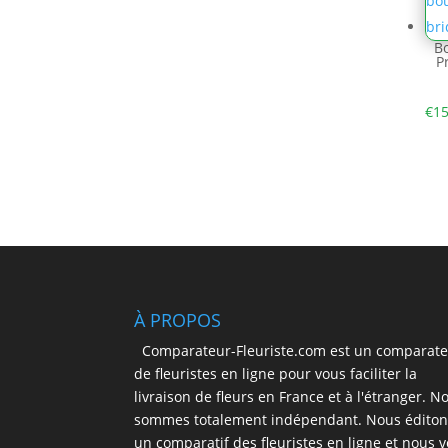
B
P
€
15
À PROPOS
Comparateur-Fleuriste.com est un comparat
de fleuristes en ligne pour vous faciliter la
livraison de fleurs en France et à l'étranger. N
sommes totalement indépendant. Nous éditon
un comparatif des fleuristes en ligne et nous 