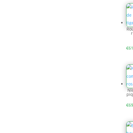
Rou
r
€
61
Ni
piq
€
69