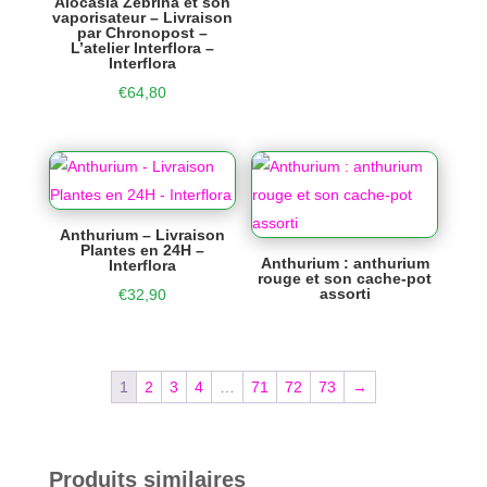
Alocasia Zebrina et son
vaporisateur – Livraison
par Chronopost –
L’atelier Interflora –
Interflora
€
64,80
Anthurium – Livraison
Plantes en 24H –
Anthurium : anthurium
Interflora
rouge et son cache-pot
assorti
€
32,90
1
2
3
4
…
71
72
73
→
Produits similaires