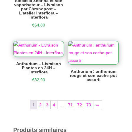
Alocasia Zebrina et son
vaporisateur – Livraison
par Chronopost –
L’atelier Interflora –
Interflora
€
64,80
Anthurium – Livraison
Plantes en 24H –
Anthurium : anthurium
Interflora
rouge et son cache-pot
assorti
€
32,90
1
2
3
4
…
71
72
73
→
Produits similaires