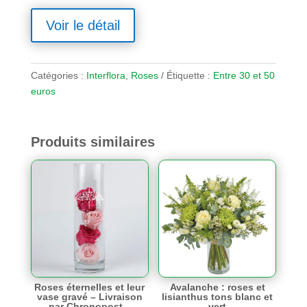
Voir le détail
Catégories :
Interflora
,
Roses
Étiquette :
Entre 30 et 50
euros
Produits similaires
Roses éternelles et leur
Avalanche : roses et
vase gravé – Livraison
lisianthus tons blanc et
par Chronopost –
vert