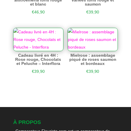
alstroeméria tons rouge
variées tons rouge et
et blanc
saumon
€
46,90
€
39,90
Cadeau livré en 4H :
Mielrose : assemblage
Rose rouge, Chocolats
piqué de roses saumon
et Peluche – Interflora
et bordeaux
€
39,90
€
39,90
À PROPOS
Comparateur-Fleuriste.com est un comparateur de