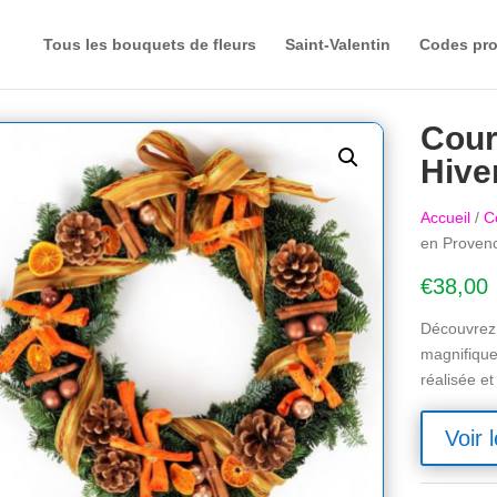
Tous les bouquets de fleurs
Saint-Valentin
Codes pr
Cour
Hive
Accueil
/
C
en Proven
€
38,00
Découvrez 
magnifique
réalisée et
Voir l