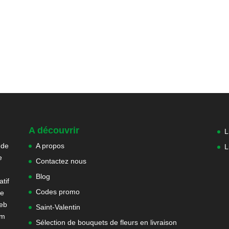
A découvrir
L
 de
A propos
L
e
Contactez nous
Blog
tif
Codes promo
ne
web
Saint-Valentin
om
Sélection de bouquets de fleurs en livraison