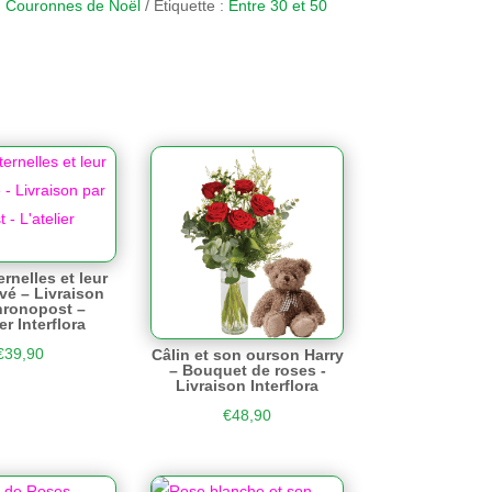
:
Couronnes de Noël
Étiquette :
Entre 30 et 50
rnelles et leur
vé – Livraison
hronopost –
er Interflora
€
39,90
Câlin et son ourson Harry
– Bouquet de roses -
Livraison Interflora
€
48,90