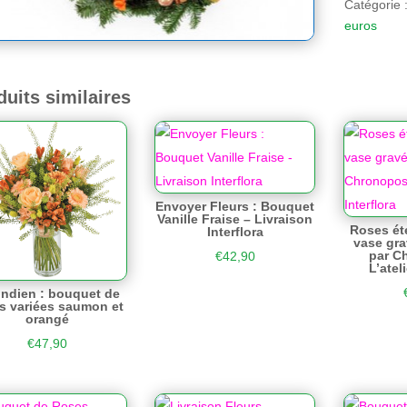
Catégorie 
euros
duits similaires
Envoyer Fleurs : Bouquet
Vanille Fraise – Livraison
Roses éte
Interflora
vase gra
par C
€
42,90
L’ateli
Indien : bouquet de
rs variées saumon et
orangé
€
47,90