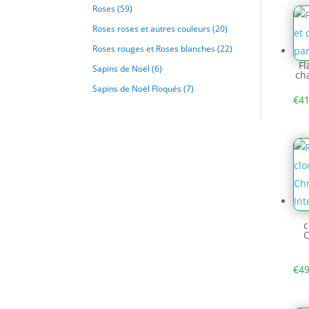
Roses
(59)
Roses roses et autres couleurs
(20)
Roses rouges et Roses blanches
(22)
Fl
Sapins de Noël
(6)
ch
Sapins de Noël Floqués
(7)
€
41
c
C
€
49