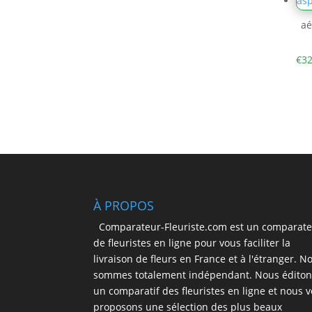
aé
€
32
À PROPOS
Comparateur-Fleuriste.com est un comparat
de fleuristes en ligne pour vous faciliter la
livraison de fleurs en France et à l'étranger. N
sommes totalement indépendant. Nous éditon
un comparatif des fleuristes en ligne et nous 
proposons une sélection des plus beaux