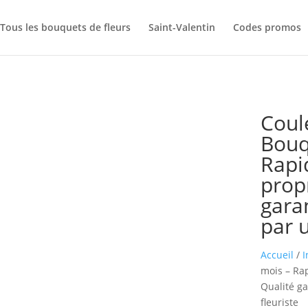
Tous les bouquets de fleurs
Saint-Valentin
Codes promos
Coul
Bouq
Rapi
prop
garan
par u
Accueil
/
I
mois – Rap
Qualité ga
fleuriste