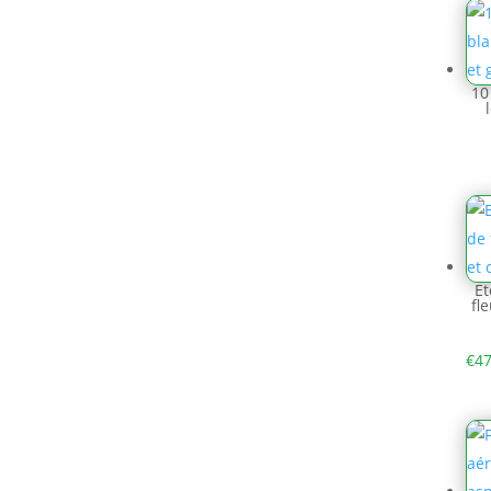
10
Et
fl
€
47