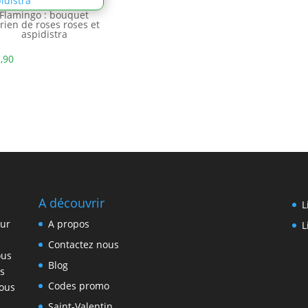
Flamingo : bouquet
rien de roses roses et
aspidistra
,90
A découvrir
L
eur
A propos
L
Contactez nous
ous
Blog
s
Codes promo
vous
Saint-Valentin