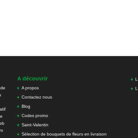
A découvrir
L
 de
A propos
L
e
Contactez nous
Blog
tif
Codes promo
ne
web
Saint-Valentin
om
Sélection de bouquets de fleurs en livraison