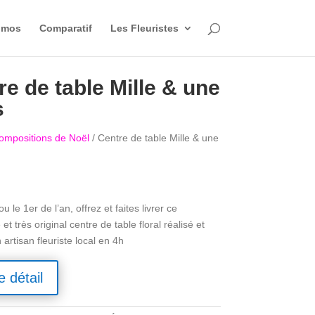
omos
Comparatif
Les Fleuristes
re de table Mille & une
s
ompositions de Noël
/ Centre de table Mille & une
u le 1er de l’an, offrez et faites livrer ce
et très original centre de table floral réalisé et
n artisan fleuriste local en 4h
e détail