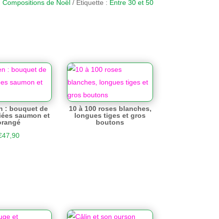
:
Compositions de Noël
Étiquette :
Entre 30 et 50
en : bouquet de
10 à 100 roses blanches,
riées saumon et
longues tiges et gros
orangé
boutons
€
47,90