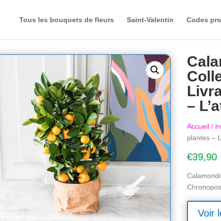
Tous les bouquets de fleurs
Saint-Valentin
Codes pr
Cala
Coll
Livr
– L’a
Accueil
/
In
plantes – L
€
39,90
Calamondin
Chronopost 
Voir l