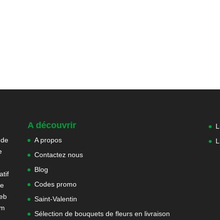
A découvrir
L
 de
A propos
L
e
Contactez nous
Blog
tif
Codes promo
ne
web
Saint-Valentin
om
Sélection de bouquets de fleurs en livraison