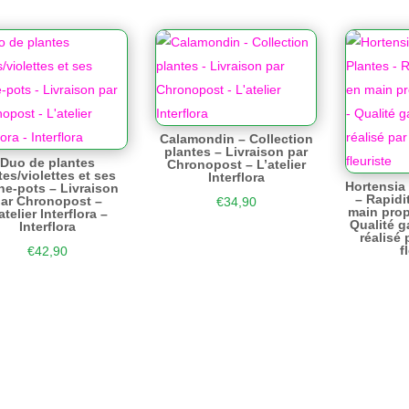
Calamondin – Collection
plantes – Livraison par
Duo de plantes
Chronopost – L’atelier
tes/violettes et ses
Interflora
Hortensia
he-pots – Livraison
– Rapidi
ar Chronopost –
€
34,90
main prop
atelier Interflora –
Qualité g
Interflora
réalisé 
f
€
42,90