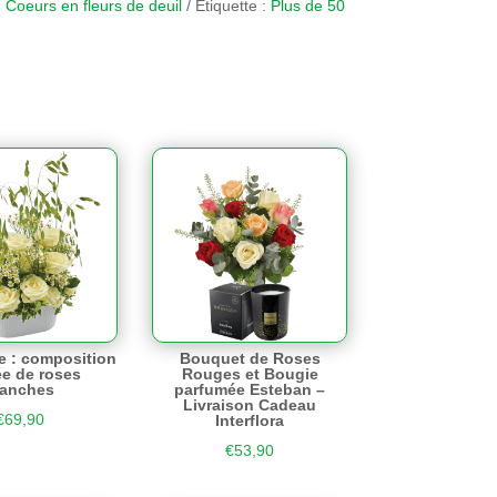
:
Coeurs en fleurs de deuil
Étiquette :
Plus de 50
e : composition
Bouquet de Roses
e de roses
Rouges et Bougie
lanches
parfumée Esteban –
Livraison Cadeau
€
69,90
Interflora
€
53,90