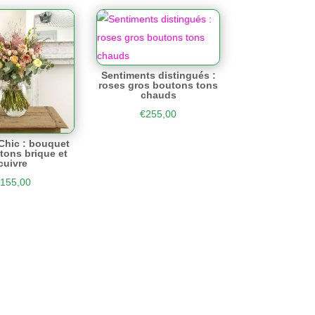
Sentiments distingués :
roses gros boutons tons
chauds
€
255,00
hic : bouquet
 tons brique et
cuivre
155,00