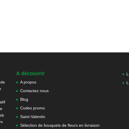
A découvrir
L
 de
A propos
L
e
Contactez nous
Blog
tif
Codes promo
ne
web
Saint-Valentin
om
Sélection de bouquets de fleurs en livraison