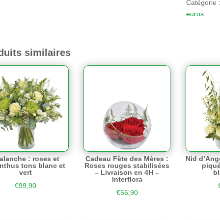
Catégorie 
euros
duits similaires
alanche : roses et
Cadeau Fête des Mères :
Nid d’Ang
anthus tons blanc et
Roses rouges stabilisées
piqué
vert
– Livraison en 4H –
b
Interflora
€
99,90
€
56,90