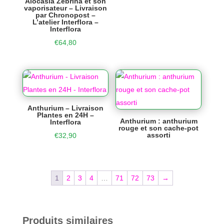
Alocasia Zebrina et son
vaporisateur – Livraison
par Chronopost –
L’atelier Interflora –
Interflora
€
64,80
Anthurium – Livraison
Plantes en 24H –
Anthurium : anthurium
Interflora
rouge et son cache-pot
assorti
€
32,90
1
2
3
4
…
71
72
73
→
Produits similaires