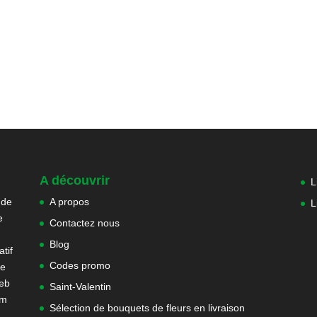
A découvrir
L
 de
A propos
L
e
Contactez nous
Blog
tif
Codes promo
ne
web
Saint-Valentin
om
Sélection de bouquets de fleurs en livraison