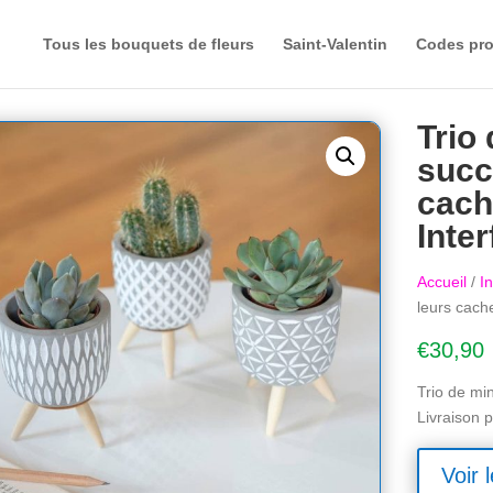
Tous les bouquets de fleurs
Saint-Valentin
Codes pr
Trio 
succ
cach
Inter
Accueil
/
In
leurs cache
€
30,90
Trio de min
Livraison p
Voir l