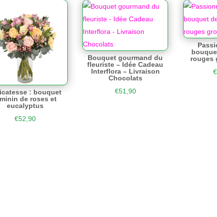
Passi
bouquet
Bouquet gourmand du
rouges 
fleuriste – Idée Cadeau
Interflora – Livraison
€
Chocolats
€
51,90
icatesse : bouquet
minin de roses et
eucalyptus
€
52,90