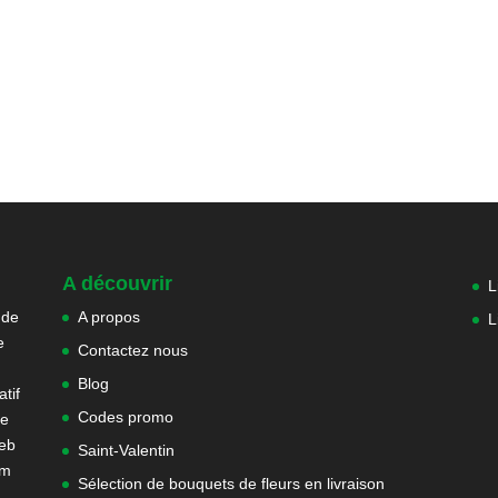
A découvrir
L
 de
A propos
L
e
Contactez nous
Blog
tif
Codes promo
ne
web
Saint-Valentin
om
Sélection de bouquets de fleurs en livraison