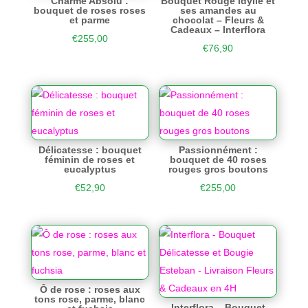
Charme Absolu :
Bouquet Rouge idylle et
bouquet de roses roses
ses amandes au
et parme
chocolat – Fleurs &
Cadeaux – Interflora
€
255,00
€
76,90
Délicatesse : bouquet
Passionnément :
féminin de roses et
bouquet de 40 roses
eucalyptus
rouges gros boutons
€
52,90
€
255,00
Ô de rose : roses aux
tons rose, parme, blanc
Interflora – Bouquet