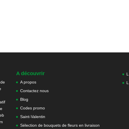
A découvrir
L
 de
A propos
L
e
Contactez nous
Blog
tif
Codes promo
ne
web
Saint-Valentin
om
Sélection de bouquets de fleurs en livraison