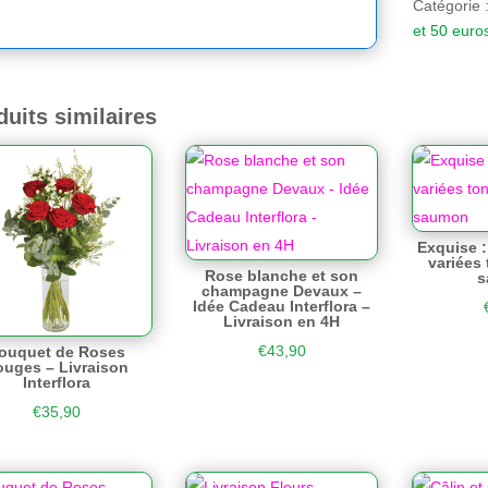
Catégorie 
et 50 euro
duits similaires
Exquise :
variées
Rose blanche et son
s
champagne Devaux –
Idée Cadeau Interflora –
Livraison en 4H
€
43,90
ouquet de Roses
uges – Livraison
Interflora
€
35,90