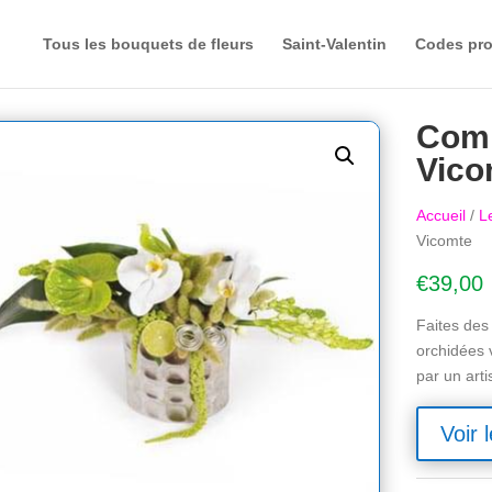
Tous les bouquets de fleurs
Saint-Valentin
Codes pr
Comp
Vico
Accueil
/
L
Vicomte
€
39,00
Faites des
orchidées v
par un arti
Voir l