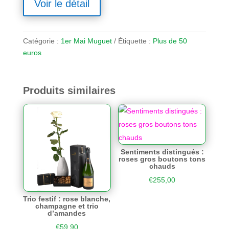
Voir le détail
Catégorie :
1er Mai Muguet
Étiquette :
Plus de 50
euros
Produits similaires
Sentiments distingués :
roses gros boutons tons
chauds
€
255,00
Trio festif : rose blanche,
champagne et trio
d’amandes
€
59,90