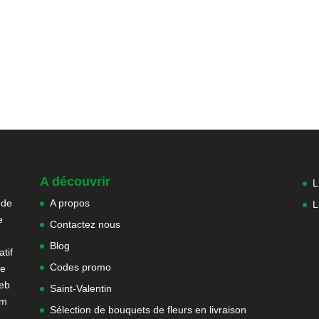
A découvrir
L
 de
A propos
L
e
Contactez nous
Blog
tif
Codes promo
ne
web
Saint-Valentin
om
Sélection de bouquets de fleurs en livraison