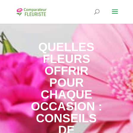
QUELLES
FLEURS
OFFRIR
POUR
CHAQUE
OCCASION :
CONSEILS
DE