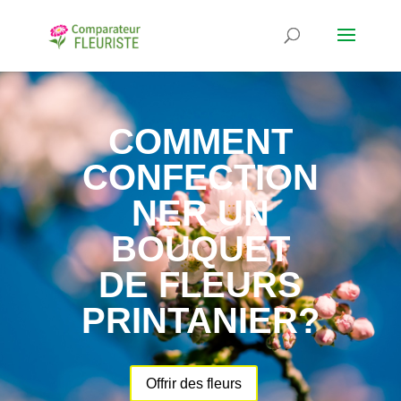
COMMENT
CONFECTION
NER UN
BOUQUET
DE FLEURS
PRINTANIER?
Offrir des fleurs