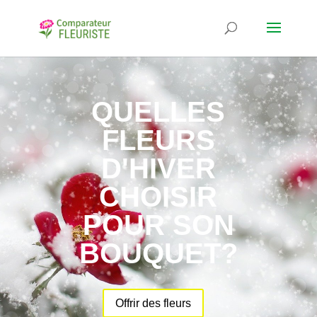
QUELLES
FLEURS
D'HIVER
CHOISIR
POUR SON
BOUQUET?
Offrir des fleurs